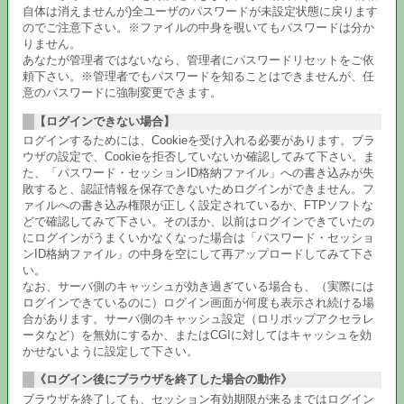
自体は消えませんが)全ユーザのパスワードが未設定状態に戻ります
のでご注意下さい。※ファイルの中身を覗いてもパスワードは分か
りません。
あなたが管理者ではないなら、管理者にパスワードリセットをご依
頼下さい。※管理者でもパスワードを知ることはできませんが、任
意のパスワードに強制変更できます。
【ログインできない場合】
ログインするためには、Cookieを受け入れる必要があります。ブラ
ウザの設定で、Cookieを拒否していないか確認してみて下さい。ま
た、「パスワード・セッションID格納ファイル」への書き込みが失
敗すると、認証情報を保存できないためログインができません。フ
ァイルへの書き込み権限が正しく設定されているか、FTPソフトな
どで確認してみて下さい。そのほか、以前はログインできていたの
にログインがうまくいかなくなった場合は「パスワード・セッショ
ンID格納ファイル」の中身を空にして再アップロードしてみて下さ
い。
なお、サーバ側のキャッシュが効き過ぎている場合も、（実際には
ログインできているのに）ログイン画面が何度も表示され続ける場
合があります。サーバ側のキャッシュ設定（ロリポップアクセラレ
ータなど）を無効にするか、またはCGIに対してはキャッシュを効
かせないように設定して下さい。
《ログイン後にブラウザを終了した場合の動作》
ブラウザを終了しても、セッション有効期限が来るまではログイン