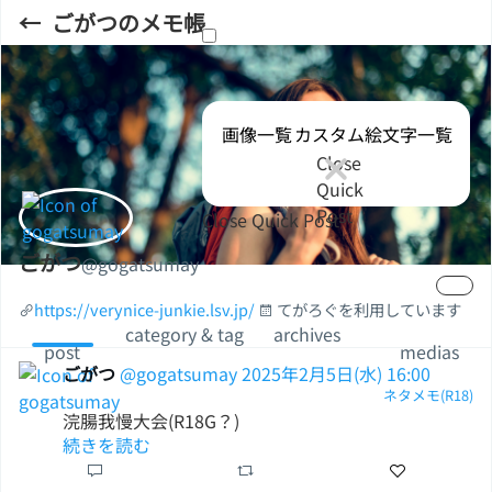
ごがつのメモ帳
画像一覧
カスタム絵文字一覧
Close
Quick
Post
Close Quick Post
ごがつ
@gogatsumay
てがろぐを利用しています
category & tag
archives
post
medias
ごがつ
@gogatsumay
2025年2月5日(水) 16:00
ネタメモ(R18)
浣腸我慢大会(R18G？)
続きを読む